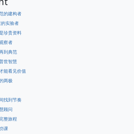
nt
典范的建构者
慧的实验者
都是珍贵资料
观观察者
然再到典范
出普世智慧
淀才能看见价值
换的两极
之间找到节奏
智慧顾问
的完整旅程
功课