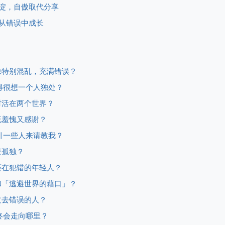
沉淀，自傲取代分享
何从错误中成长
好像特别混乱，充满错误？
变得很想一个人独处？
时活在两个世界？
既羞愧又感谢？
吸引一些人来请教我？
麽孤独？
还在犯错的年轻人？
」和「逃避世界的藉口」？
过去错误的人？
最终会走向哪里？