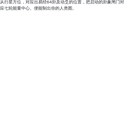
从行星方位，对应出易经64卦及动爻的位置，把启动的卦象闸门对
应七轮能量中心。便能制出你的人类图。