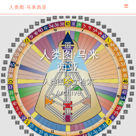
人类图·马来西亚
人类图·马来
西亚
人类图全文检索
Archive