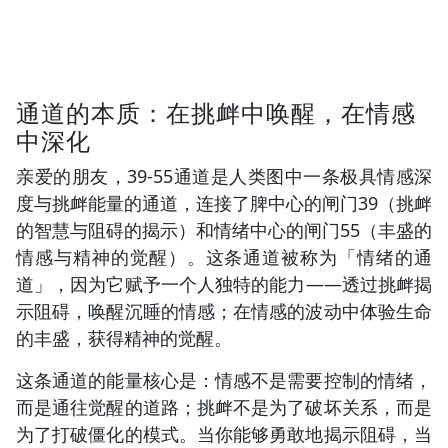
通道的本质：在挑衅中唤醒，在情感
中深化
亲爱的朋友，39-55通道是人类图中一条极具情感深
度与挑衅能量的通道，连接了脾中心的闸门39（挑衅
的智慧与阻碍的揭示）和情绪中心的闸门55（丰盛的
情感与精神的觉醒）。这条通道被称为「情绪的通
道」，因为它赋予一个人独特的能力——透过挑衅揭
示阻碍，唤醒沉睡的情感；在情感的波动中体验生命
的丰盛，获得精神的觉醒。
这条通道的能量核心是：情感不是需要控制的情绪，
而是通往觉醒的道路；挑衅不是为了破坏关系，而是
为了打破僵化的模式。当你能够勇敢地揭示阻碍，当