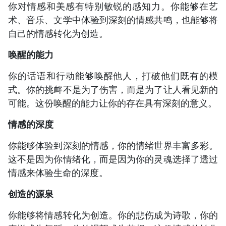
你对情感和美感有特别敏锐的感知力。你能够在艺
术、音乐、文学中体验到深刻的情感共鸣，也能够将
自己的情感转化为创造。
唤醒的能力
你的话语和行动能够唤醒他人，打破他们既有的模
式。你的挑衅不是为了伤害，而是为了让人看见新的
可能。这份唤醒的能力让你的存在具有深刻的意义。
情感的深度
你能够体验到深刻的情感，你的情绪世界丰富多彩。
这不是因为你情绪化，而是因为你的灵魂选择了透过
情感来体验生命的深度。
创造的源泉
你能够将情感转化为创造。你的悲伤成为诗歌，你的