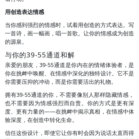
用创造表达情感
当你感到强烈的情感时，试着用创造的方式表达。写
一首诗，画一幅画，唱一首歌。让你的情感成为创造
的源泉。
与你的39-55通道和解
亲爱的朋友，39-55通道是你内在的情绪体验者，是
你在挑衅中唤醒、在情感中深化的独特设计。它不是
你需要压抑的冲动，而是你需要活出的礼物。
拥有39-55通道的你，不需要像别人那样隐藏情感，
也不需要因为情感强烈而自责。你的方式是更有深
度、更有力量的——在挑衅中揭示真相，在情感中体
验深度，在创造中转化生命。
信任这份设计，即使它让你有时会因为说话太直而得