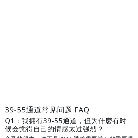
39-55通道常见问题 FAQ
Q1：我拥有39-55通道，但为什麽有时
候会觉得自己的情感太过强烈？