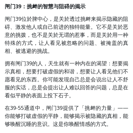
闸门39：挑衅的智慧与阻碍的揭示
闸门39位於脾中心，是关於透过挑衅来揭示隐藏的阻
碍、激发他人或自己前进的独特能量。它不是关於恶
意的挑拨，也不是关於无谓的惹事，而是关於用一种
特殊的方式，让人看见被忽略的问题、被掩盖的真
相、被逃避的挑战。
拥有闸门39的人，天生就有一种内在的渴望：想要揭
示真相，想要打破虚假的和谐，想要让人看见他们不
愿看见的东西。你可能发现自己总是会说出让人不舒
服的实话，总是会提出让人难以回答的问题，总是在
看似平静的表面上投下石子。
在39-55通道中，闸门39提供了「挑衅的力量」——
你能够打破虚假的平静，能够揭示被隐藏的真相，能
够唤醒沉睡的意识。这是你唤醒情感的方式。