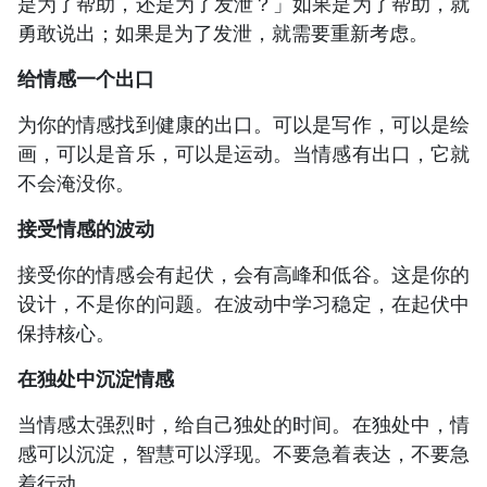
是为了帮助，还是为了发泄？」如果是为了帮助，就
勇敢说出；如果是为了发泄，就需要重新考虑。
给情感一个出口
为你的情感找到健康的出口。可以是写作，可以是绘
画，可以是音乐，可以是运动。当情感有出口，它就
不会淹没你。
接受情感的波动
接受你的情感会有起伏，会有高峰和低谷。这是你的
设计，不是你的问题。在波动中学习稳定，在起伏中
保持核心。
在独处中沉淀情感
当情感太强烈时，给自己独处的时间。在独处中，情
感可以沉淀，智慧可以浮现。不要急着表达，不要急
着行动。