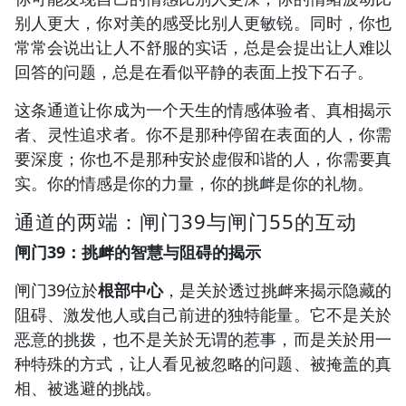
别人更大，你对美的感受比别人更敏锐。同时，你也
常常会说出让人不舒服的实话，总是会提出让人难以
回答的问题，总是在看似平静的表面上投下石子。
这条通道让你成为一个天生的情感体验者、真相揭示
者、灵性追求者。你不是那种停留在表面的人，你需
要深度；你也不是那种安於虚假和谐的人，你需要真
实。你的情感是你的力量，你的挑衅是你的礼物。
通道的两端：闸门39与闸门55的互动
闸门39：挑衅的智慧与阻碍的揭示
闸门39位於
根部中心
，是关於透过挑衅来揭示隐藏的
阻碍、激发他人或自己前进的独特能量。它不是关於
恶意的挑拨，也不是关於无谓的惹事，而是关於用一
种特殊的方式，让人看见被忽略的问题、被掩盖的真
相、被逃避的挑战。