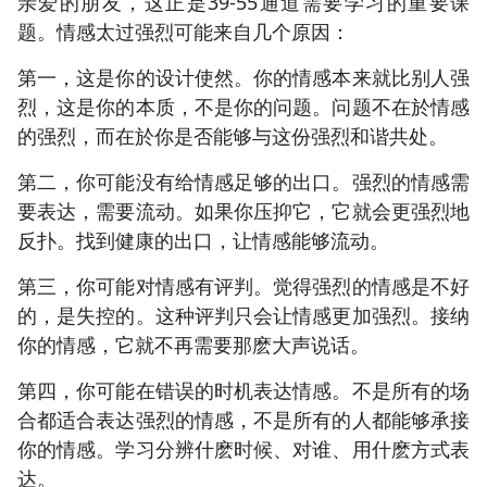
亲爱的朋友，这正是39-55通道需要学习的重要课
题。情感太过强烈可能来自几个原因：
第一，这是你的设计使然。你的情感本来就比别人强
烈，这是你的本质，不是你的问题。问题不在於情感
的强烈，而在於你是否能够与这份强烈和谐共处。
第二，你可能没有给情感足够的出口。强烈的情感需
要表达，需要流动。如果你压抑它，它就会更强烈地
反扑。找到健康的出口，让情感能够流动。
第三，你可能对情感有评判。觉得强烈的情感是不好
的，是失控的。这种评判只会让情感更加强烈。接纳
你的情感，它就不再需要那麽大声说话。
第四，你可能在错误的时机表达情感。不是所有的场
合都适合表达强烈的情感，不是所有的人都能够承接
你的情感。学习分辨什麽时候、对谁、用什麽方式表
达。