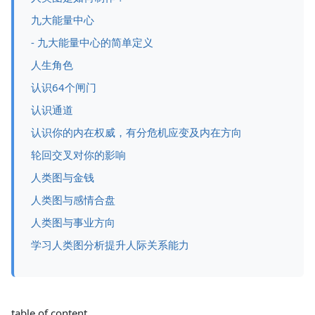
九大能量中心
- 九大能量中心的简单定义
人生角色
认识64个闸门
认识通道
认识你的内在权威，有分危机应变及内在方向
轮回交叉对你的影响
人类图与金钱
人类图与感情合盘
人类图与事业方向
学习人类图分析提升人际关系能力
table of content