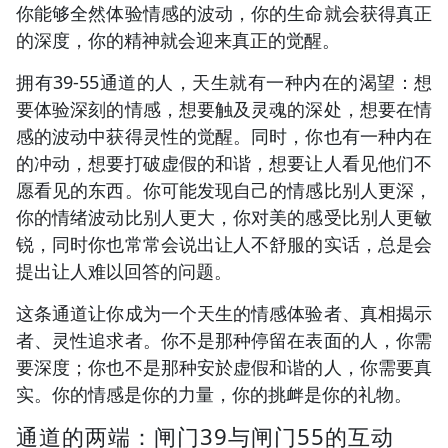
你能够全然体验情感的波动，你的生命就会获得真正
的深度，你的精神就会迎来真正的觉醒。
拥有39-55通道的人，天生就有一种内在的渴望：想
要体验深刻的情感，想要触及灵魂的深处，想要在情
感的波动中获得灵性的觉醒。同时，你也有一种内在
的冲动，想要打破虚假的和谐，想要让人看见他们不
愿看见的东西。你可能发现自己的情感比别人更深，
你的情绪波动比别人更大，你对美的感受比别人更敏
锐，同时你也常常会说出让人不舒服的实话，总是会
提出让人难以回答的问题。
这条通道让你成为一个天生的情感体验者、真相揭示
者、灵性追求者。你不是那种停留在表面的人，你需
要深度；你也不是那种安於虚假和谐的人，你需要真
实。你的情感是你的力量，你的挑衅是你的礼物。
通道的两端：闸门39与闸门55的互动