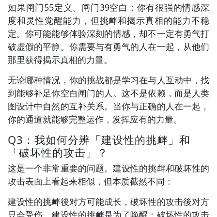
如果闸门55定义、闸门39空白：你有很强的情感深
度和灵性觉醒能力，但挑衅和揭示真相的能力不稳
定。你可能能够体验深刻的情感，却不一定有勇气打
破虚假的平静。你需要与有勇气的人在一起，从他们
那里获得揭示真相的力量。
无论哪种情况，你的挑战都是学习在与人互动中，找
到能够补足你空白闸门的人。这不是依赖，而是人类
图设计中自然的互补关系。当你与正确的人在一起，
你的通道就能够完整运作，发挥应有的力量。
Q3：我如何分辨「建设性的挑衅」和
「破坏性的攻击」？
这是一个非常重要的问题。建设性的挑衅和破坏性的
攻击表面上看起来相似，但本质截然不同：
建设性的挑衅後对方可能成长，破坏性的攻击後对方
只会受伤。建设性的挑衅是为了唤醒；破坏性的攻击