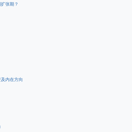
到扩张期？
变及内在方向
力