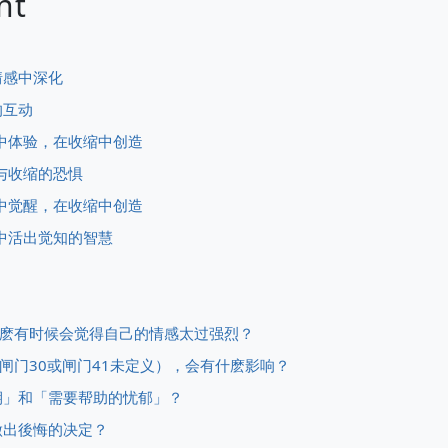
nt
情感中深化
的互动
望中体验，在收缩中创造
没与收缩的恐惧
感中觉醒，在收缩中创造
活中活出觉知的智慧
但为什麽有时候会觉得自己的情感太过强烈？
的（闸门30或闸门41未定义），会有什麽影响？
缩期」和「需要帮助的忧郁」？
做出後悔的决定？