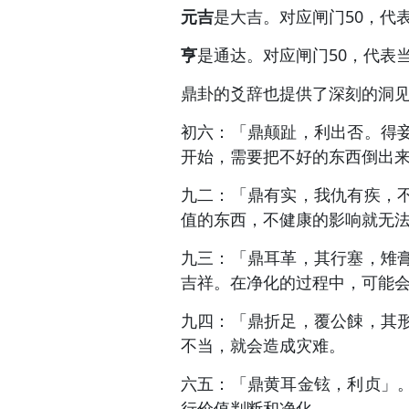
元吉
是大吉。对应闸门50，代
亨
是通达。对应闸门50，代表
鼎卦的爻辞也提供了深刻的洞
初六：「鼎颠趾，利出否。得
开始，需要把不好的东西倒出
九二：「鼎有实，我仇有疾，
值的东西，不健康的影响就无
九三：「鼎耳革，其行塞，雉
吉祥。在净化的过程中，可能
九四：「鼎折足，覆公餗，其
不当，就会造成灾难。
六五：「鼎黄耳金铉，利贞」
行价值判断和净化。