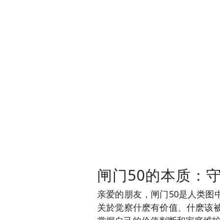
闸门50的本质：
亲爱的朋友，闸门50是人类
关於觉察什麽有价值、什麽该