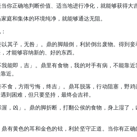
表当你正确地判断价值、适当地进行净化，就能够获得大
当家庭和集体的环境纯净，就能够通达无阻。
见：
妾以其子，无咎」。鼎的脚颠倒，利於倒出废物。得到妾
来，才能够容纳新的、好的东西。
不我能即，吉」。鼎里有食物，我的对手有病，不能靠近
法靠近。
膏不食，方雨亏悔，终吉」。鼎耳脱落，行动阻塞，野鸡
会遇到困难，但只要坚持，最终会吉祥。
形渥，凶」。鼎的脚折断，打翻公侯的食物，身上湿了，
。鼎有黄色的耳和金色的铉，利於坚守正道。当你有正确