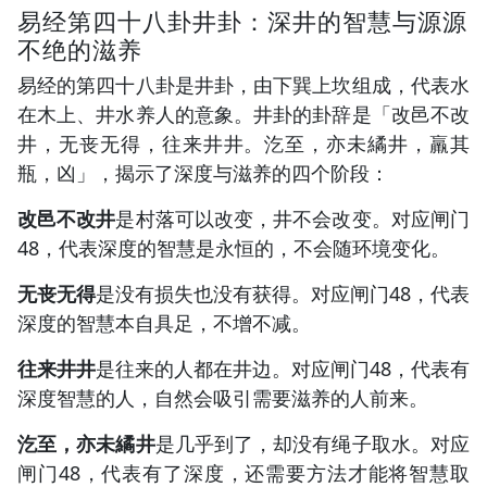
易经第四十八卦井卦：深井的智慧与源源
不绝的滋养
易经的第四十八卦是井卦，由下巽上坎组成，代表水
在木上、井水养人的意象。井卦的卦辞是「改邑不改
井，无丧无得，往来井井。汔至，亦未繘井，羸其
瓶，凶」，揭示了深度与滋养的四个阶段：
改邑不改井
是村落可以改变，井不会改变。对应闸门
48，代表深度的智慧是永恒的，不会随环境变化。
无丧无得
是没有损失也没有获得。对应闸门48，代表
深度的智慧本自具足，不增不减。
往来井井
是往来的人都在井边。对应闸门48，代表有
深度智慧的人，自然会吸引需要滋养的人前来。
汔至，亦未繘井
是几乎到了，却没有绳子取水。对应
闸门48，代表有了深度，还需要方法才能将智慧取