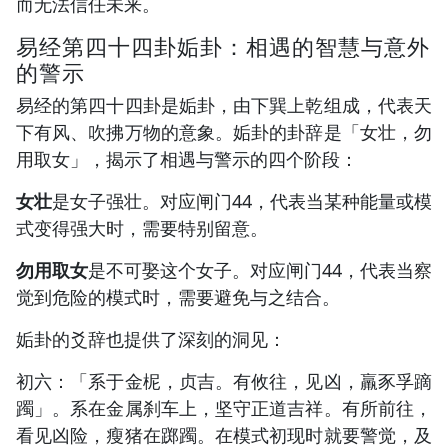
而无法信任未来。
易经第四十四卦姤卦：相遇的智慧与意外
的警示
易经的第四十四卦是姤卦，由下巽上乾组成，代表天
下有风、吹拂万物的意象。姤卦的卦辞是「女壮，勿
用取女」，揭示了相遇与警示的四个阶段：
女壮
是女子强壮。对应闸门44，代表当某种能量或模
式变得强大时，需要特别留意。
勿用取女
是不可娶这个女子。对应闸门44，代表当察
觉到危险的模式时，需要避免与之结合。
姤卦的爻辞也提供了深刻的洞见：
初六：「系于金柅，贞吉。有攸往，见凶，羸豕孚蹢
躅」。系在金属刹车上，坚守正道吉祥。有所前往，
看见凶险，瘦猪在踯躅。在模式初现时就要警觉，及