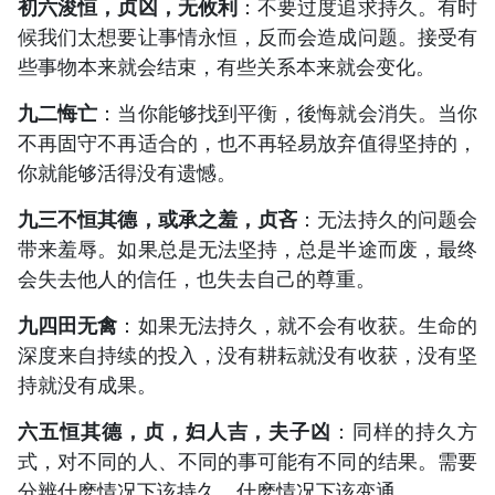
初六浚恒，贞凶，无攸利
：不要过度追求持久。有时
候我们太想要让事情永恒，反而会造成问题。接受有
些事物本来就会结束，有些关系本来就会变化。
九二悔亡
：当你能够找到平衡，後悔就会消失。当你
不再固守不再适合的，也不再轻易放弃值得坚持的，
你就能够活得没有遗憾。
九三不恒其德，或承之羞，贞吝
：无法持久的问题会
带来羞辱。如果总是无法坚持，总是半途而废，最终
会失去他人的信任，也失去自己的尊重。
九四田无禽
：如果无法持久，就不会有收获。生命的
深度来自持续的投入，没有耕耘就没有收获，没有坚
持就没有成果。
六五恒其德，贞，妇人吉，夫子凶
：同样的持久方
式，对不同的人、不同的事可能有不同的结果。需要
分辨什麽情况下该持久，什麽情况下该变通。