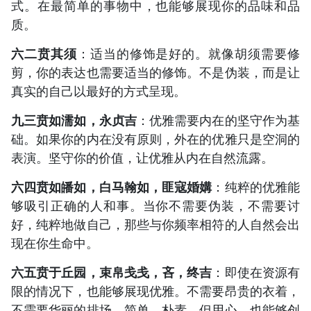
式。在最简单的事物中，也能够展现你的品味和品
质。
六二贲其须
：适当的修饰是好的。就像胡须需要修
剪，你的表达也需要适当的修饰。不是伪装，而是让
真实的自己以最好的方式呈现。
九三贲如濡如，永贞吉
：优雅需要内在的坚守作为基
础。如果你的内在没有原则，外在的优雅只是空洞的
表演。坚守你的价值，让优雅从内在自然流露。
六四贲如皤如，白马翰如，匪寇婚媾
：纯粹的优雅能
够吸引正确的人和事。当你不需要伪装，不需要讨
好，纯粹地做自己，那些与你频率相符的人自然会出
现在你生命中。
六五贲于丘园，束帛戋戋，吝，终吉
：即使在资源有
限的情况下，也能够展现优雅。不需要昂贵的衣着，
不需要华丽的排场。简单、朴素，但用心，也能够创