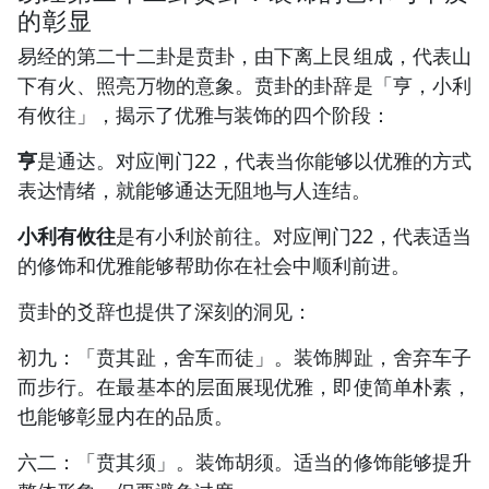
的彰显
易经的第二十二卦是贲卦，由下离上艮组成，代表山
下有火、照亮万物的意象。贲卦的卦辞是「亨，小利
有攸往」，揭示了优雅与装饰的四个阶段：
亨
是通达。对应闸门22，代表当你能够以优雅的方式
表达情绪，就能够通达无阻地与人连结。
小利有攸往
是有小利於前往。对应闸门22，代表适当
的修饰和优雅能够帮助你在社会中顺利前进。
贲卦的爻辞也提供了深刻的洞见：
初九：「贲其趾，舍车而徒」。装饰脚趾，舍弃车子
而步行。在最基本的层面展现优雅，即使简单朴素，
也能够彰显内在的品质。
六二：「贲其须」。装饰胡须。适当的修饰能够提升