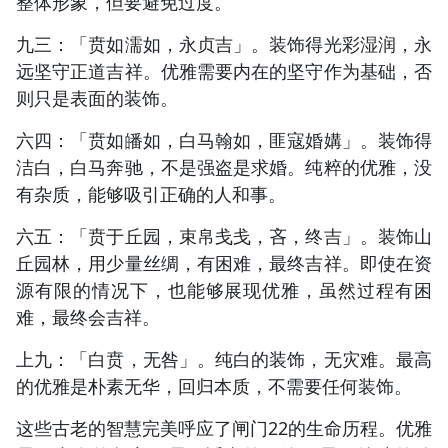
整体形象，但要避免过度。
九三：「贲如濡如，永贞吉」。装饰得光彩湿润，永
远坚守正道吉祥。优雅需要内在的坚守作为基础，否
则只是表面的装饰。
六四：「贲如皤如，白马翰如，匪寇婚媾」。装饰得
洁白，白马奔驰，不是强盗是求婚。纯粹的优雅，没
有杂质，能够吸引正确的人和事。
六五：「贲于丘园，束帛戋戋，吝，终吉」。装饰山
丘园林，用少量丝绸，有困难，最终吉祥。即使在资
源有限的情况下，也能够展现优雅，虽然过程有困
难，最终会吉祥。
上九：「白贲，无咎」。纯白的装饰，无灾难。最高
的优雅是朴素无华，回归本质，不需要任何装饰。
这些古老的智慧完美呼应了闸门22的生命历程。优雅