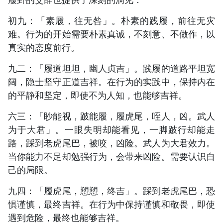
初九：「素履，往无咎」。朴素的践履，前往无灾
难。行为的开始需要朴素真诚，不刻意、不做作，以
真实的态度前行。
九二：「履道坦坦，幽人贞吉」。践履的道路平坦宽
阔，隐士坚守正道吉祥。在行为的实践中，保持内在
的平静和坚定，即使不为人知，也能够吉祥。
六三：「眇能视，跛能履，履虎尾，咥人，凶。武人
为于大君」。一眼失明却能看见，一脚跛行却能走
路，踩到老虎尾巴，被咬，凶险。武人为大君效力。
当你能力不足却勉强行为，会带来凶险。需要认识自
己的局限。
九四：「履虎尾，愬愬，终吉」。踩到老虎尾巴，恐
惧谨慎，最终吉祥。在行为中保持谨慎和敬畏，即使
遇到危险，最终也能够吉祥。