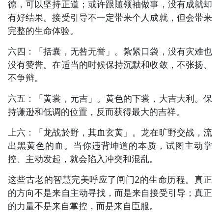
德，可以坚持正道；或许跟随领袖做事，没有成就却
有好结果。接受引导不一定带来个人成就，但会带来
完整的生命体验。
六四：「括囊，无咎无誉」。紮紧口袋，没有灾难也
没有赞誉。在适当的时候保持沉默和收敛，不张扬、
不争辩。
六五：「黄裳，元吉」。黄色的下裳，大吉大利。保
持谦逊和低调的位置，反而获得最大的吉祥。
上六：「龙战於野，其血玄黄」。龙在旷野交战，流
出黑黄色的血。当你违背坤道的本质，试图主动掌
控、主动发起，就会陷入冲突和混乱。
这些古老的智慧完美呼应了闸门2的生命历程。真正
的方向不是来自主动寻找，而是来自接受引导；真正
的力量不是来自掌控，而是来自臣服。