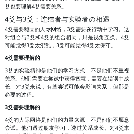
爻也要理解4爻需要关系。
4爻与3爻：连结者与实验者の相遇
4爻需要稳固的人际网络，3爻需要在行动中学习。这
对组合与3爻和4爻的组合相同，只是视角互换。4爻
可能觉得3爻太混乱，3爻可能觉得4爻太保守。
4爻需要理解的
3爻的实验精神是他们的学习方式，不是他们不重视
关系。他们需要在尝试中获得智慧，需要在错误中成
长。对3爻来说，有些尝试可能会影响关系，但那是
必要的过程。
3爻需要理解的
4爻的人际网络是他们的力量来源，不是他们不愿意
尝试。他们透过朋友学习，透过关系成长。对4爻来