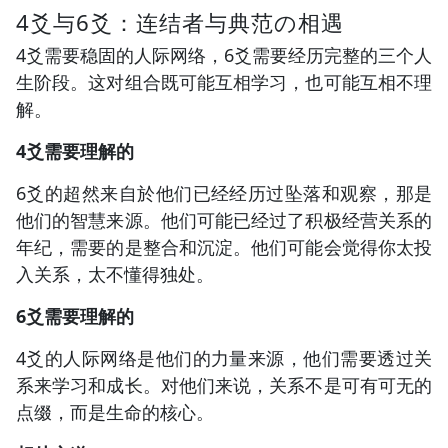
4爻与6爻：连结者与典范の相遇
4爻需要稳固的人际网络，6爻需要经历完整的三个人
生阶段。这对组合既可能互相学习，也可能互相不理
解。
4爻需要理解的
6爻的超然来自於他们已经经历过坠落和观察，那是
他们的智慧来源。他们可能已经过了积极经营关系的
年纪，需要的是整合和沉淀。他们可能会觉得你太投
入关系，太不懂得独处。
6爻需要理解的
4爻的人际网络是他们的力量来源，他们需要透过关
系来学习和成长。对他们来说，关系不是可有可无的
点缀，而是生命的核心。