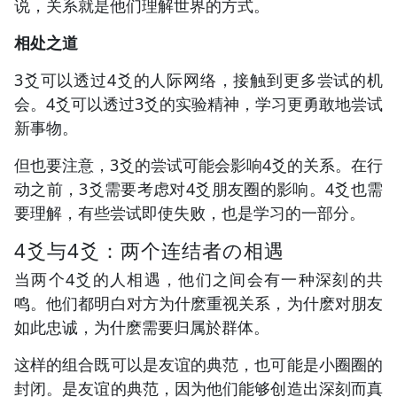
说，关系就是他们理解世界的方式。
相处之道
3爻可以透过4爻的人际网络，接触到更多尝试的机
会。4爻可以透过3爻的实验精神，学习更勇敢地尝试
新事物。
但也要注意，3爻的尝试可能会影响4爻的关系。在行
动之前，3爻需要考虑对4爻朋友圈的影响。4爻也需
要理解，有些尝试即使失败，也是学习的一部分。
4爻与4爻：两个连结者の相遇
当两个4爻的人相遇，他们之间会有一种深刻的共
鸣。他们都明白对方为什麽重视关系，为什麽对朋友
如此忠诚，为什麽需要归属於群体。
这样的组合既可以是友谊的典范，也可能是小圈圈的
封闭。是友谊的典范，因为他们能够创造出深刻而真