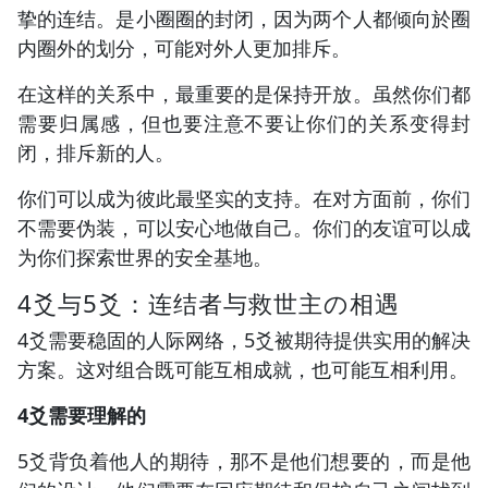
挚的连结。是小圈圈的封闭，因为两个人都倾向於圈
内圈外的划分，可能对外人更加排斥。
在这样的关系中，最重要的是保持开放。虽然你们都
需要归属感，但也要注意不要让你们的关系变得封
闭，排斥新的人。
你们可以成为彼此最坚实的支持。在对方面前，你们
不需要伪装，可以安心地做自己。你们的友谊可以成
为你们探索世界的安全基地。
4爻与5爻：连结者与救世主の相遇
4爻需要稳固的人际网络，5爻被期待提供实用的解决
方案。这对组合既可能互相成就，也可能互相利用。
4爻需要理解的
5爻背负着他人的期待，那不是他们想要的，而是他